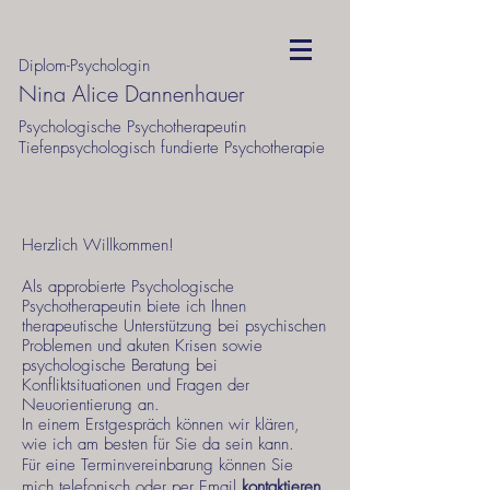
Diplom-Psychologin
Nina Alice Dannenhauer
Psychologische Psychotherapeutin
Tiefenpsychologisch fundierte Psychotherapie
Herzlich Willkommen!
Als approbierte Psychologische
Psychotherapeutin biete ich Ihnen
therapeutische Unterstützung bei psychischen
Problemen und akuten Krisen sowie
psychologische Beratung bei
Konfliktsituationen und Fragen der
Neuorientierung an.
In einem Erstgespräch können wir klären,
wie ich am besten für Sie da sein kann.
Für eine Terminvereinbarung können Sie
mich telefonisch oder per Email
kontaktieren
.