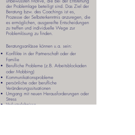
unbewussten Motive, die bei der Entstehung
der Problemlage beteiligt sind. Das Ziel der
Beratung bzw. des Coachings ist es,
Prozesse der Selbsterkenntnis anzuregen, die
es ermöglichen, ausgereifte Entscheidungen
zu treffen und individuelle Wege zur
Problemlösung zu finden.
Beratungsanlässe können u.a. sein:
Konflikte in der Partnerschaft oder der
Familie
Berufliche Probleme (z.B. Arbeitsblockaden
oder Mobbing)
Kommunikationsprobleme
persönliche oder berufliche
Veränderungssituationen
Umgang mit neuen Herausforderungen oder
Stress
Verlusterlebnisse
Beratungsleistungen werden nicht von den
Krankenkassen übernommen. Die Kosten
liegen in der Regel bei 100 Euro zzgl.
UmSt. pro Sitzung, können jedoch je nach